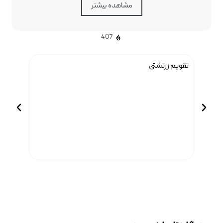
مشاهده بیشتر
407
تقویم زرتشتی
بازاریاب
درونگرا