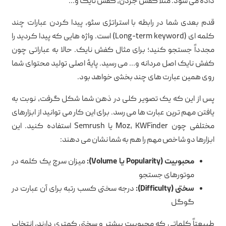
داده می شود. مثلاً کفش جردن، کفش نایک و…
قدم بعدی شما در رابطه با استراتژی سئو، پیدا کردن عبارات چند
کلمه ای (Long-term keyword) است. واژه هایی که پیدا کردید را
مجدداً جستجو کنید؛ برای مثال کفش نایک. حالا به عباراتی چون
کفش نایک اصل مردانه و… می رسید. پایهٔ اصلی تولید محتوای شما
روی همین عبارت های چند بخشی خواهد بود.
پس از این که یک تصویر کلی در ذهن شما شکل گرفت، نوبت به
یافتن مهم ترین عبارت ها می رسد. برای این کار می توانید از ابزارهای
مختلفی چون Moz، KWFinder یا Semrush استفاده کنید. این
ابزارها دو شاخص مهم را هم به شما نشان می دهند:
محبوبیت (Popularity یا Volume):
میزان سرچ یک کلمه در
موتورهای جستجو
سختی (Difficulty):
درجه سختی کسب رتبه برای آن عبارت در
گوگل
طبیعتاً کلماتی که محبوبیت بیشتر و سختی کمتری دارند، انتخاب